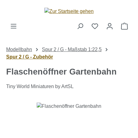
Zum Hauptinhalt springen
Ware
Modellbahn
Spur 2 / G - Maßstab 1:22,5
Spur 2 / G - Zubehör
Flaschenöffner Gartenbahn
Tiny World Miniaturen by ArtSL
Bildergalerie überspringen