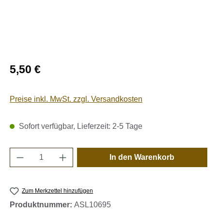
Regulärer Preis:
5,50 €
Preise inkl. MwSt. zzgl. Versandkosten
Sofort verfügbar, Lieferzeit: 2-5 Tage
Produkt Anzahl: Gib den gewünschten Wert e
In den Warenkorb
Zum Merkzettel hinzufügen
Produktnummer:
ASL10695