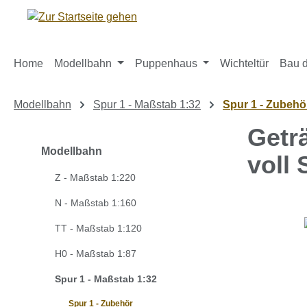
m Hauptinhalt springen
Zur Suche springen
Zur Hauptnavigation springen
Home
Modellbahn
Puppenhaus
Wichteltür
Bau d
Modellbahn
Spur 1 - Maßstab 1:32
Spur 1 - Zubehö
Getr
Modellbahn
voll 
Z - Maßstab 1:220
N - Maßstab 1:160
Bildergaleri
TT - Maßstab 1:120
H0 - Maßstab 1:87
Spur 1 - Maßstab 1:32
Spur 1 - Zubehör