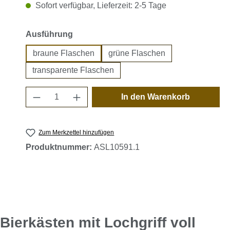
Sofort verfügbar, Lieferzeit: 2-5 Tage
auswählen
Ausführung
braune Flaschen
grüne Flaschen
transparente Flaschen
Produkt Anzahl: Gib den gewünschten 
In den Warenkorb
Zum Merkzettel hinzufügen
Produktnummer:
ASL10591.1
ierkästen mit Lochgriff voll