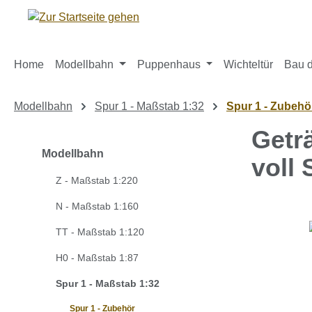
m Hauptinhalt springen
Zur Suche springen
Zur Hauptnavigation springen
Home
Modellbahn
Puppenhaus
Wichteltür
Bau d
Modellbahn
Spur 1 - Maßstab 1:32
Spur 1 - Zubehö
Getr
Modellbahn
voll 
Z - Maßstab 1:220
N - Maßstab 1:160
Bildergaleri
TT - Maßstab 1:120
H0 - Maßstab 1:87
Spur 1 - Maßstab 1:32
Spur 1 - Zubehör