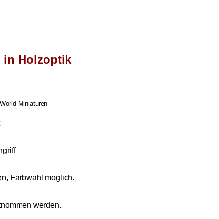
 in Holzoptik
World Miniaturen -
t
griff
hen, Farbwahl möglich.
ntnommen werden.