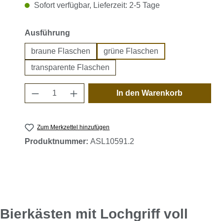
Sofort verfügbar, Lieferzeit: 2-5 Tage
auswählen
Ausführung
braune Flaschen
grüne Flaschen
transparente Flaschen
Produkt Anzahl: Gib den gewünschten 
In den Warenkorb
Zum Merkzettel hinzufügen
Produktnummer:
ASL10591.2
ierkästen mit Lochgriff voll