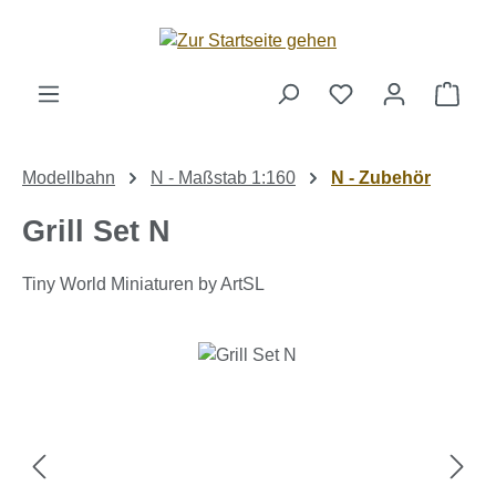
Zum Hauptinhalt springen
Ware
Modellbahn
N - Maßstab 1:160
N - Zubehör
Grill Set N
Tiny World Miniaturen by ArtSL
Bildergalerie überspringen