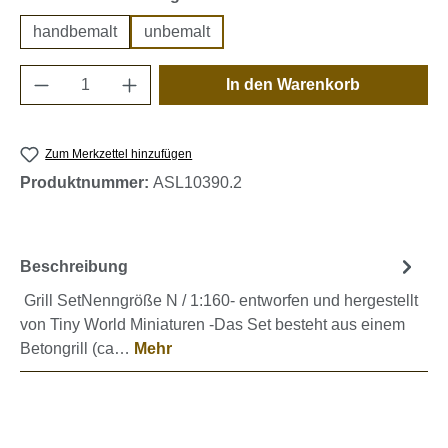
handbemalt
unbemalt
Produkt Anzahl: Gib den gewünschten Wert e
In den Warenkorb
Zum Merkzettel hinzufügen
Produktnummer:
ASL10390.2
Beschreibung
Grill SetNenngröße N / 1:160- entworfen und hergestellt
von Tiny World Miniaturen -Das Set besteht aus einem
Betongrill (ca…
Mehr