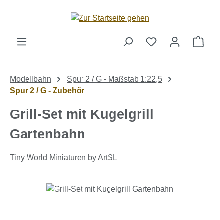
Zum Hauptinhalt springen
Ware
Modellbahn
Spur 2 / G - Maßstab 1:22,5
Spur 2 / G - Zubehör
Grill-Set mit Kugelgrill
Gartenbahn
Tiny World Miniaturen by ArtSL
Bildergalerie überspringen