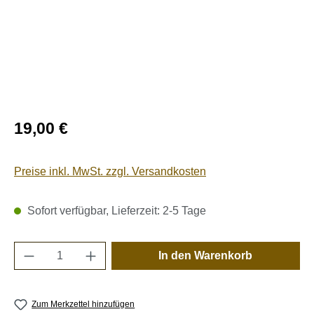
Regulärer Preis:
19,00 €
Preise inkl. MwSt. zzgl. Versandkosten
Sofort verfügbar, Lieferzeit: 2-5 Tage
Produkt Anzahl: Gib den gewünschten Wert e
In den Warenkorb
Zum Merkzettel hinzufügen