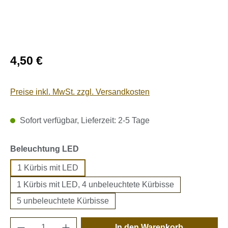
Regulärer Preis:
4,50 €
Preise inkl. MwSt. zzgl. Versandkosten
Sofort verfügbar, Lieferzeit: 2-5 Tage
auswählen
Beleuchtung LED
1 Kürbis mit LED
1 Kürbis mit LED, 4 unbeleuchtete Kürbisse
5 unbeleuchtete Kürbisse
Produkt Anzahl: Gib den gewünschten Wert e
In den Warenkorb