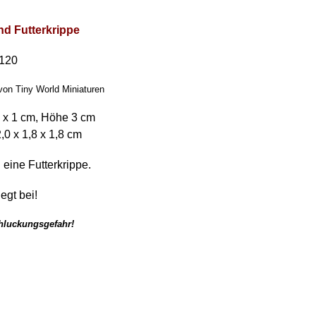
d Futterkrippe
:120
von Tiny World Miniaturen
 x 1 cm, Höhe 3 cm
,0 x 1,8 x 1,8 cm
eine Futterkrippe.
egt bei!
chluckungsgefahr!