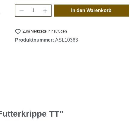
Produkt Anzahl: Gib den gewünschten 
In den Warenkorb
Zum Merkzettel hinzufügen
Produktnummer:
ASL10363
utterkrippe TT"