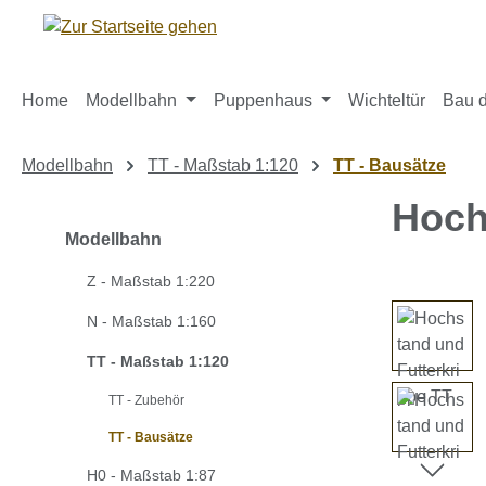
m Hauptinhalt springen
Zur Suche springen
Zur Hauptnavigation springen
Home
Modellbahn
Puppenhaus
Wichteltür
Bau d
Modellbahn
TT - Maßstab 1:120
TT - Bausätze
Hoch
Modellbahn
Z - Maßstab 1:220
Bildergaleri
N - Maßstab 1:160
TT - Maßstab 1:120
TT - Zubehör
TT - Bausätze
H0 - Maßstab 1:87