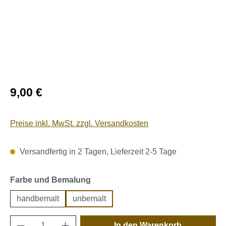
Regulärer Preis:
9,00 €
Preise inkl. MwSt. zzgl. Versandkosten
Versandfertig in 2 Tagen, Lieferzeit 2-5 Tage
auswählen
Farbe und Bemalung
handbemalt
unbemalt
Produkt Anzahl: Gib den gewünschten Wert e
In den Warenkorb