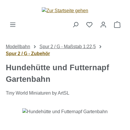
Zum Hauptinhalt springen
Ware
Modellbahn
Spur 2 / G - Maßstab 1:22,5
Spur 2 / G - Zubehör
Hundehütte und Futternapf
Gartenbahn
Tiny World Miniaturen by ArtSL
Bildergalerie überspringen