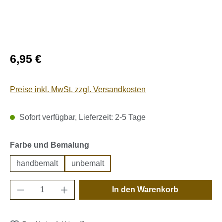
Regulärer Preis:
6,95 €
Preise inkl. MwSt. zzgl. Versandkosten
Sofort verfügbar, Lieferzeit: 2-5 Tage
auswählen
Farbe und Bemalung
handbemalt
unbemalt
Produkt Anzahl: Gib den gewünschten Wert e
In den Warenkorb