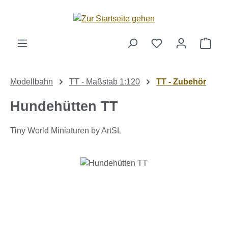
Zum Hauptinhalt springen
Ware
Modellbahn
TT - Maßstab 1:120
TT - Zubehör
Hundehütten TT
Tiny World Miniaturen by ArtSL
Bildergalerie überspringen