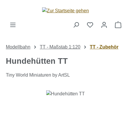
Zum Hauptinhalt springen
Ware
Modellbahn
TT - Maßstab 1:120
TT - Zubehör
Hundehütten TT
Tiny World Miniaturen by ArtSL
Bildergalerie überspringen