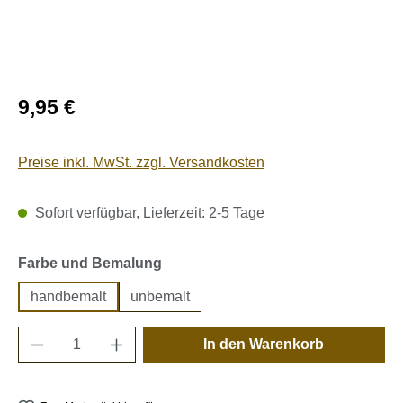
Regulärer Preis:
9,95 €
Preise inkl. MwSt. zzgl. Versandkosten
Sofort verfügbar, Lieferzeit: 2-5 Tage
auswählen
Farbe und Bemalung
handbemalt
unbemalt
Produkt Anzahl: Gib den gewünschten Wert e
In den Warenkorb