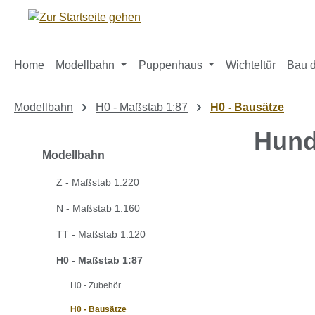
m Hauptinhalt springen
Zur Suche springen
Zur Hauptnavigation springen
Home
Modellbahn
Puppenhaus
Wichteltür
Bau d
Modellbahn
H0 - Maßstab 1:87
H0 - Bausätze
Hund
Modellbahn
Z - Maßstab 1:220
Bildergaleri
N - Maßstab 1:160
TT - Maßstab 1:120
H0 - Maßstab 1:87
H0 - Zubehör
H0 - Bausätze