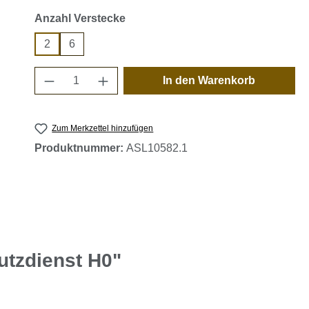
auswählen
Anzahl Verstecke
2
6
Produkt Anzahl: Gib den gewünschten 
In den Warenkorb
Zum Merkzettel hinzufügen
Produktnummer:
ASL10582.1
utzdienst H0"