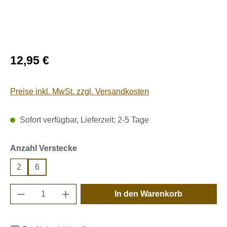
Regulärer Preis:
12,95 €
Preise inkl. MwSt. zzgl. Versandkosten
Sofort verfügbar, Lieferzeit: 2-5 Tage
auswählen
Anzahl Verstecke
2
6
Produkt Anzahl: Gib den gewünschten Wert e
In den Warenkorb