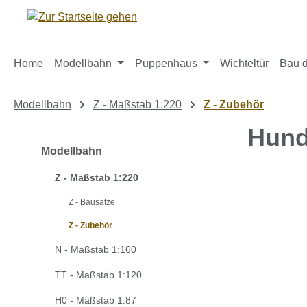
m Hauptinhalt springen
Zur Suche springen
Zur Hauptnavigation springen
Home
Modellbahn
Puppenhaus
Wichteltür
Bau d
Modellbahn
Z - Maßstab 1:220
Z - Zubehör
Hund
Modellbahn
Z - Maßstab 1:220
Bildergaleri
Z - Bausätze
Z - Zubehör
N - Maßstab 1:160
TT - Maßstab 1:120
H0 - Maßstab 1:87