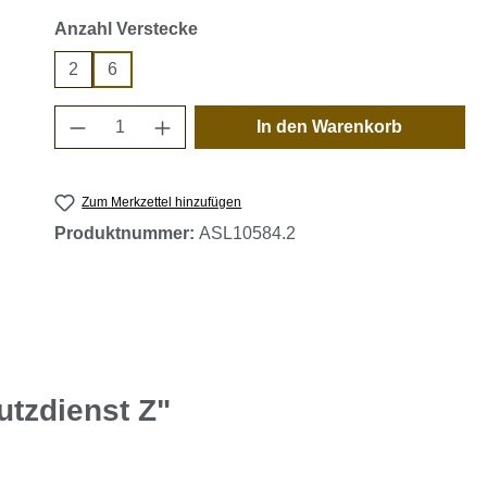
auswählen
Anzahl Verstecke
2
6
Produkt Anzahl: Gib den gewünschten 
In den Warenkorb
Zum Merkzettel hinzufügen
Produktnummer:
ASL10584.2
tzdienst Z"