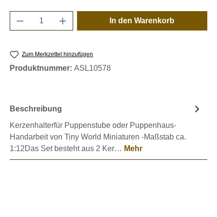
Produkt Anzahl: Gib den gewünschten Wert e
In den Warenkorb
Zum Merkzettel hinzufügen
Produktnummer:
ASL10578
Beschreibung
Kerzenhalterfür Puppenstube oder Puppenhaus-
Handarbeit von Tiny World Miniaturen -Maßstab ca.
1:12Das Set besteht aus 2 Ker…
Mehr