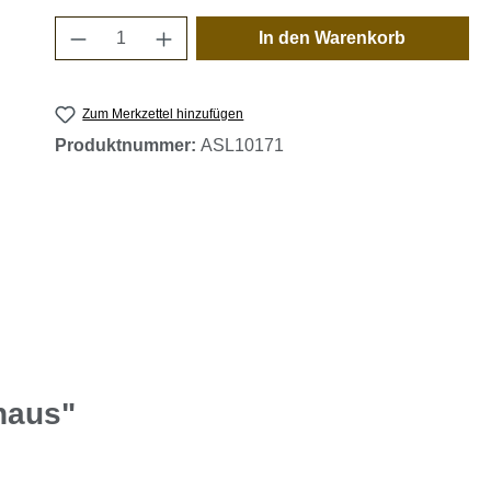
Produkt Anzahl: Gib den gewünschten 
In den Warenkorb
Zum Merkzettel hinzufügen
Produktnummer:
ASL10171
haus"