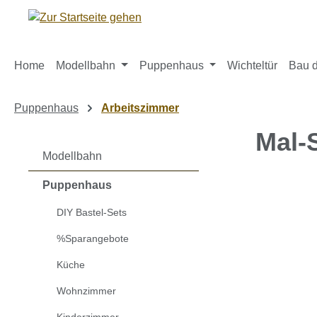
m Hauptinhalt springen
Zur Suche springen
Zur Hauptnavigation springen
Home
Modellbahn
Puppenhaus
Wichteltür
Bau d
Puppenhaus
Arbeitszimmer
Mal-
Modellbahn
Puppenhaus
Bildergaleri
DIY Bastel-Sets
%Sparangebote
Küche
Wohnzimmer