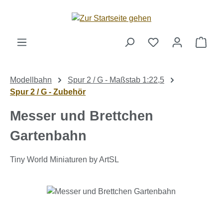
Zum Hauptinhalt springen
Ware
Modellbahn
Spur 2 / G - Maßstab 1:22,5
Spur 2 / G - Zubehör
Messer und Brettchen
Gartenbahn
Tiny World Miniaturen by ArtSL
Bildergalerie überspringen