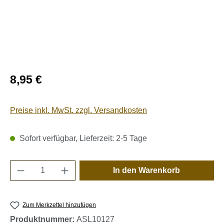
Regulärer Preis:
8,95 €
Preise inkl. MwSt. zzgl. Versandkosten
Sofort verfügbar, Lieferzeit: 2-5 Tage
Produkt Anzahl: Gib den gewünschten Wert e
In den Warenkorb
Zum Merkzettel hinzufügen
Produktnummer:
ASL10127