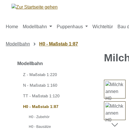
m Hauptinhalt springen
Zur Suche springen
Zur Hauptnavigation springen
Home
Modellbahn
Puppenhaus
Wichteltür
Bau d
Modellbahn
H0 - Maßstab 1:87
Milc
Modellbahn
Z - Maßstab 1:220
Bildergaleri
N - Maßstab 1:160
TT - Maßstab 1:120
H0 - Maßstab 1:87
H0 - Zubehör
H0 - Bausätze