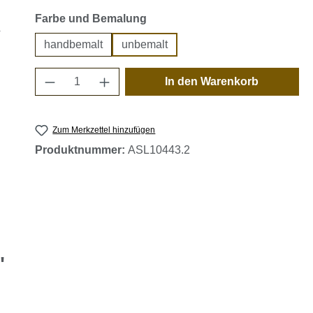
auswählen
Farbe und Bemalung
handbemalt
unbemalt
Produkt Anzahl: Gib den gewünschten 
In den Warenkorb
Zum Merkzettel hinzufügen
Produktnummer:
ASL10443.2
"