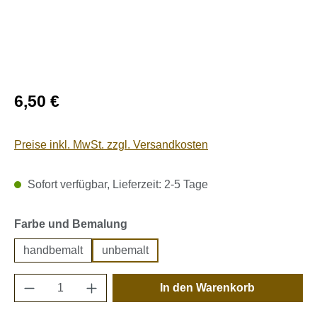
Regulärer Preis:
6,50 €
Preise inkl. MwSt. zzgl. Versandkosten
Sofort verfügbar, Lieferzeit: 2-5 Tage
auswählen
Farbe und Bemalung
handbemalt
unbemalt
Produkt Anzahl: Gib den gewünschten Wert e
In den Warenkorb