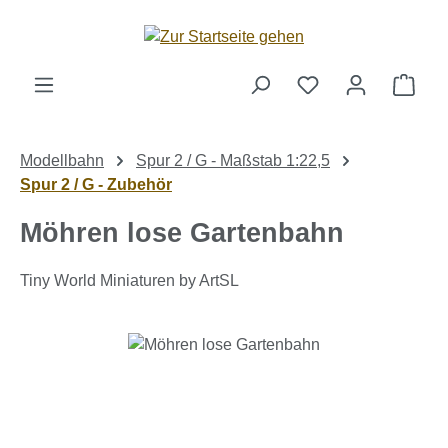
Zum Hauptinhalt springen
Ware
Modellbahn
Spur 2 / G - Maßstab 1:22,5
Spur 2 / G - Zubehör
Möhren lose Gartenbahn
Tiny World Miniaturen by ArtSL
Bildergalerie überspringen