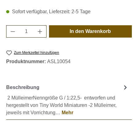
Sofort verfügbar, Lieferzeit: 2-5 Tage
Produkt Anzahl: Gib den gewünschten Wert e
In den Warenkorb
Zum Merkzettel hinzufügen
Produktnummer:
ASL10054
Beschreibung
2 MülleimerNenngröße G / 1:22,5- entworfen und
hergestellt von Tiny World Miniaturen -2 Mülleimer,
jeweils mit Vorrichtung…
Mehr