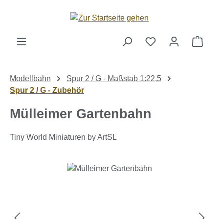
Zum Hauptinhalt springen
Ware
Modellbahn
Spur 2 / G - Maßstab 1:22,5
Spur 2 / G - Zubehör
Mülleimer Gartenbahn
Tiny World Miniaturen by ArtSL
Bildergalerie überspringen