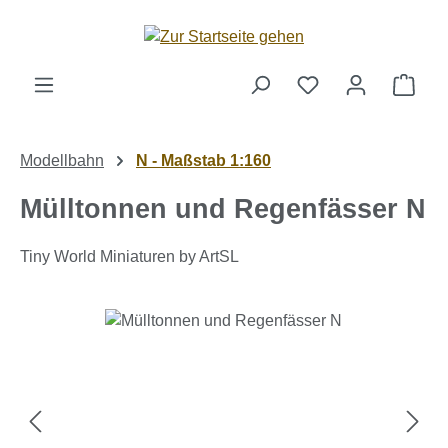
Zum Hauptinhalt springen
Ware
Modellbahn
N - Maßstab 1:160
Mülltonnen und Regenfässer N
Tiny World Miniaturen by ArtSL
Bildergalerie überspringen