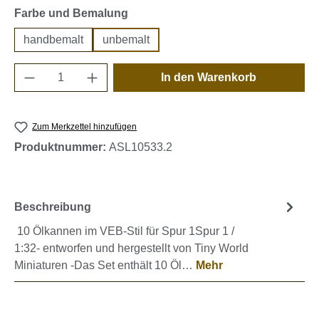
auswählen
Farbe und Bemalung
handbemalt
unbemalt
Produkt Anzahl: Gib den gewünschten Wert e
In den Warenkorb
Zum Merkzettel hinzufügen
Produktnummer:
ASL10533.2
Beschreibung
10 Ölkannen im VEB-Stil für Spur 1Spur 1 /
1:32- entworfen und hergestellt von Tiny World
Miniaturen -Das Set enthält 10 Öl…
Mehr