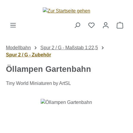
Zum Hauptinhalt springen
Ware
Modellbahn
Spur 2 / G - Maßstab 1:22,5
Spur 2 / G - Zubehör
Öllampen Gartenbahn
Tiny World Miniaturen by ArtSL
Bildergalerie überspringen