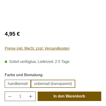
Regulärer Preis:
4,95 €
Preise inkl. MwSt. zzgl. Versandkosten
Sofort verfügbar, Lieferzeit: 2-5 Tage
auswählen
Farbe und Bemalung
handbemalt
unbemalt (transparent)
Produkt Anzahl: Gib den gewünschten Wert e
In den Warenkorb