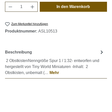
Produkt Anzahl: Gib den gewünschten Wert e
In den Warenkorb
Zum Merkzettel hinzufügen
Produktnummer:
ASL10513
Beschreibung
2 ObstkistenNenngröße Spur 1 / 1:32- entworfen und
hergestellt von Tiny World Miniaturen -Inhalt: 2
Obstkisten, unbemalt (…
Mehr