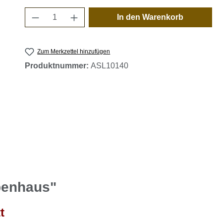
Produkt Anzahl: Gib den gewünschten 
In den Warenkorb
Zum Merkzettel hinzufügen
Produktnummer:
ASL10140
penhaus"
t