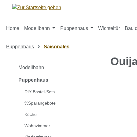
m Hauptinhalt springen
Zur Suche springen
Zur Hauptnavigation springen
Home
Modellbahn
Puppenhaus
Wichteltür
Bau d
Puppenhaus
Saisonales
Ouij
Modellbahn
Puppenhaus
Bildergaleri
DIY Bastel-Sets
%Sparangebote
Küche
Wohnzimmer