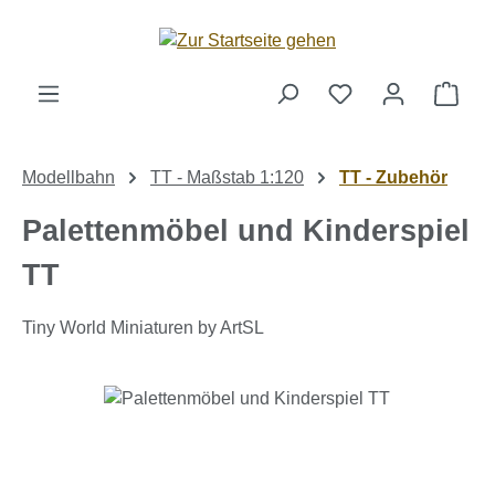
Zum Hauptinhalt springen
Ware
Modellbahn
TT - Maßstab 1:120
TT - Zubehör
Palettenmöbel und Kinderspiel
TT
Tiny World Miniaturen by ArtSL
Bildergalerie überspringen