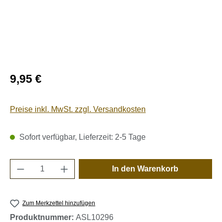
Regulärer Preis:
9,95 €
Preise inkl. MwSt. zzgl. Versandkosten
Sofort verfügbar, Lieferzeit: 2-5 Tage
Produkt Anzahl: Gib den gewünschten Wert e
In den Warenkorb
Zum Merkzettel hinzufügen
Produktnummer:
ASL10296