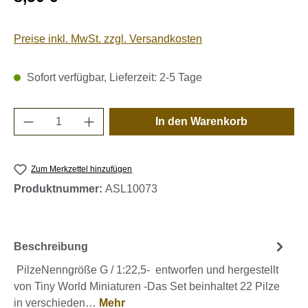
Preise inkl. MwSt. zzgl. Versandkosten
Sofort verfügbar, Lieferzeit: 2-5 Tage
Produkt Anzahl: Gib den gewünschten Wert e
In den Warenkorb
Zum Merkzettel hinzufügen
Produktnummer:
ASL10073
Beschreibung
PilzeNenngröße G / 1:22,5- entworfen und hergestellt
von Tiny World Miniaturen -Das Set beinhaltet 22 Pilze
in verschieden…
Mehr