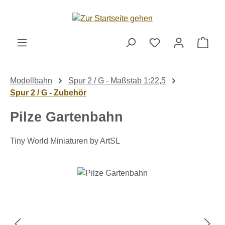
Zum Hauptinhalt springen
Ware
Modellbahn
Spur 2 / G - Maßstab 1:22,5
Spur 2 / G - Zubehör
Pilze Gartenbahn
Tiny World Miniaturen by ArtSL
Bildergalerie überspringen