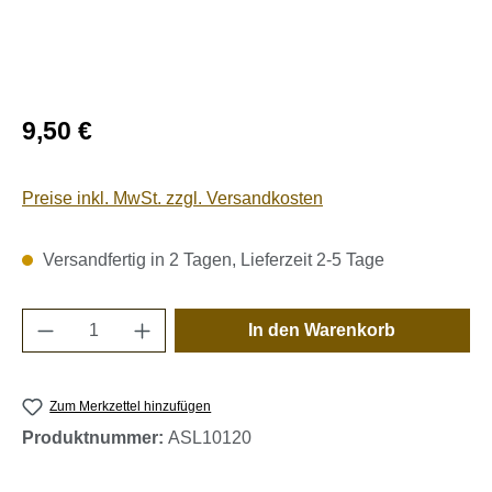
Regulärer Preis:
9,50 €
Preise inkl. MwSt. zzgl. Versandkosten
Versandfertig in 2 Tagen, Lieferzeit 2-5 Tage
Produkt Anzahl: Gib den gewünschten Wert e
In den Warenkorb
Zum Merkzettel hinzufügen
Produktnummer:
ASL10120