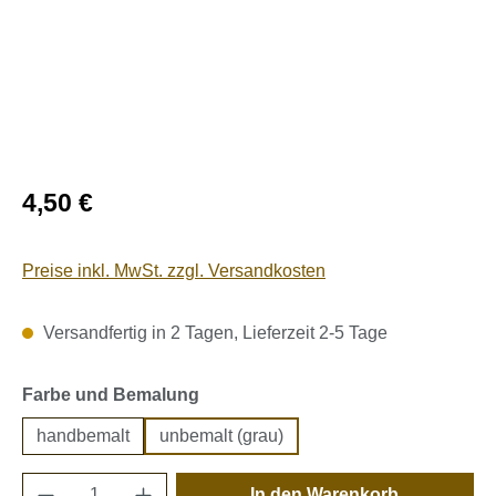
Regulärer Preis:
4,50 €
Preise inkl. MwSt. zzgl. Versandkosten
Versandfertig in 2 Tagen, Lieferzeit 2-5 Tage
auswählen
Farbe und Bemalung
handbemalt
unbemalt (grau)
Produkt Anzahl: Gib den gewünschten Wert e
In den Warenkorb