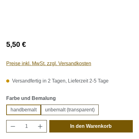
Regulärer Preis:
5,50 €
Preise inkl. MwSt. zzgl. Versandkosten
Versandfertig in 2 Tagen, Lieferzeit 2-5 Tage
auswählen
Farbe und Bemalung
handbemalt
unbemalt (transparent)
Produkt Anzahl: Gib den gewünschten Wert e
In den Warenkorb