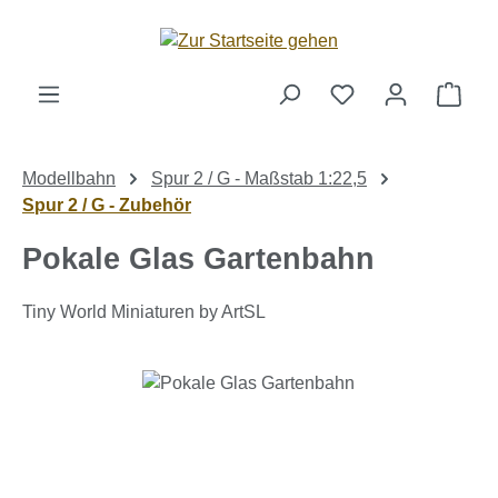
Zum Hauptinhalt springen
Ware
Modellbahn
Spur 2 / G - Maßstab 1:22,5
Spur 2 / G - Zubehör
Pokale Glas Gartenbahn
Tiny World Miniaturen by ArtSL
Bildergalerie überspringen