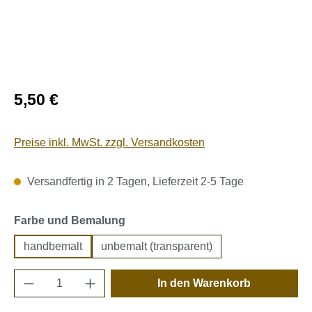
Regulärer Preis:
5,50 €
Preise inkl. MwSt. zzgl. Versandkosten
Versandfertig in 2 Tagen, Lieferzeit 2-5 Tage
auswählen
Farbe und Bemalung
handbemalt
unbemalt (transparent)
Produkt Anzahl: Gib den gewünschten Wert e
In den Warenkorb