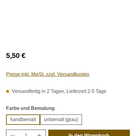
Regulärer Preis:
5,50 €
Preise inkl. MwSt. zzgl. Versandkosten
Versandfertig in 2 Tagen, Lieferzeit 2-5 Tage
auswählen
Farbe und Bemalung
handbemalt
unbemalt (grau)
Produkt Anzahl: Gib den gewünschten Wert e
In den Warenkorb