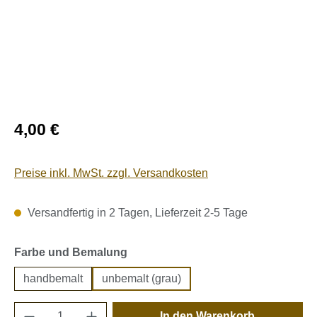
Regulärer Preis:
4,00 €
Preise inkl. MwSt. zzgl. Versandkosten
Versandfertig in 2 Tagen, Lieferzeit 2-5 Tage
auswählen
Farbe und Bemalung
handbemalt
unbemalt (grau)
Produkt Anzahl: Gib den gewünschten Wert e
In den Warenkorb