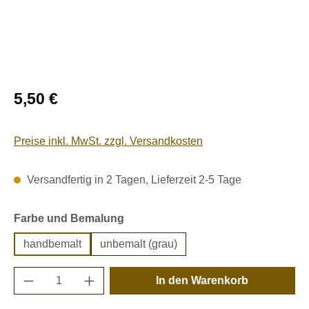
Regulärer Preis:
5,50 €
Preise inkl. MwSt. zzgl. Versandkosten
Versandfertig in 2 Tagen, Lieferzeit 2-5 Tage
auswählen
Farbe und Bemalung
handbemalt
unbemalt (grau)
Produkt Anzahl: Gib den gewünschten Wert e
In den Warenkorb