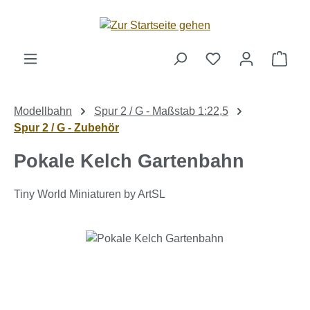
Zum Hauptinhalt springen
Ware
Modellbahn
Spur 2 / G - Maßstab 1:22,5
Spur 2 / G - Zubehör
Pokale Kelch Gartenbahn
Tiny World Miniaturen by ArtSL
Bildergalerie überspringen