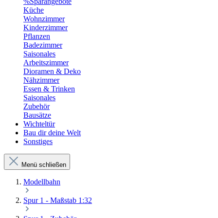
%Sparangebote
Küche
Wohnzimmer
Kinderzimmer
Pflanzen
Badezimmer
Saisonales
Arbeitszimmer
Dioramen & Deko
Nähzimmer
Essen & Trinken
Saisonales
Zubehör
Bausätze
Wichteltür
Bau dir deine Welt
Sonstiges
Menü schließen
Modellbahn
Spur 1 - Maßstab 1:32