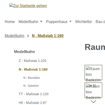
m Hauptinhalt springen
Zur Suche springen
Zur Hauptnavigation springen
Home
Modellbahn
Puppenhaus
Wichteltür
Bau d
Modellbahn
N - Maßstab 1:160
Raum
Modellbahn
Z - Maßstab 1:220
Bildergaleri
N - Maßstab 1:160
N - Bausätze
N - Zubehör
TT - Maßstab 1:120
H0 - Maßstab 1:87