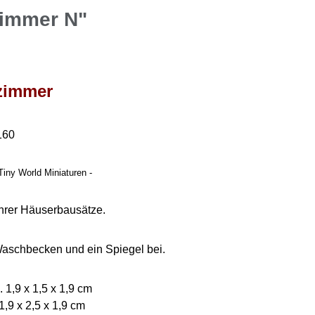
zimmer N"
zimmer
160
Tiny World Miniaturen -
hrer Häuserbausätze.
aschbecken und ein Spiegel bei.
 1,9 x 1,5 x 1,9 cm
1,9 x 2,5 x 1,9 cm