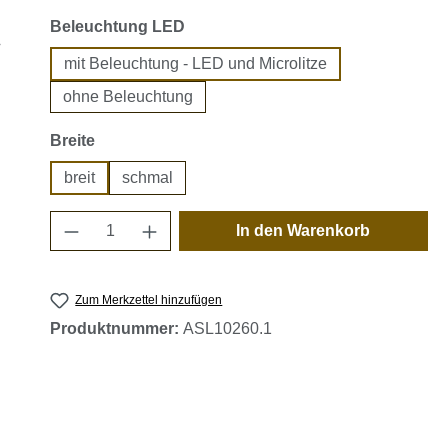
auswählen
Beleuchtung LED
mit Beleuchtung - LED und Microlitze
ohne Beleuchtung
auswählen
Breite
breit
schmal
Produkt Anzahl: Gib den gewünschten 
In den Warenkorb
Zum Merkzettel hinzufügen
Produktnummer:
ASL10260.1