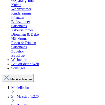
%Sparangebote
Küche
Wohnzimmer
Kinderzimmer
Pflanzen
Badezimmer
Saisonales
Arbeitszimmer
Dioramen & Deko
Nähzimmer
Essen & Trinken
Saisonales
Zubehör
Bausätze
Wichteltür
Bau dir deine Welt
Sonstiges
Menü schließen
Modellbahn
Z - Maßstab 1:220