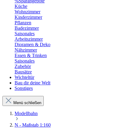
%Sparangebote
Küche
Wohnzimmer
Kinderzimmer
Pflanzen
Badezimmer
Saisonales
Arbeitszimmer
Dioramen & Deko
Nähzimmer
Essen & Trinken
Saisonales
Zubehör
Bausätze
Wichteltür
Bau dir deine Welt
Sonstiges
Menü schließen
Modellbahn
N - Maßstab 1:160