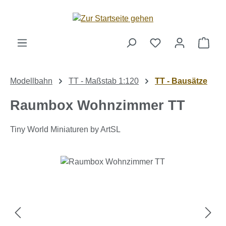
Zum Hauptinhalt springen
Ware
Modellbahn
TT - Maßstab 1:120
TT - Bausätze
Raumbox Wohnzimmer TT
Tiny World Miniaturen by ArtSL
Bildergalerie überspringen