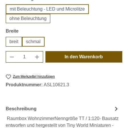
mit Beleuchtung - LED und Microlitze
ohne Beleuchtung
auswählen
Breite
breit
schmal
Produkt Anzahl: Gib den gewünschten Wert e
In den Warenkorb
Zum Merkzettel hinzufügen
Produktnummer:
ASL10621.3
Beschreibung
Raumbox WohnzimmerNenngröße TT / 1:120- Bausatz
entworfen und hergestellt von Tiny World Miniaturen -