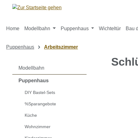
m Hauptinhalt springen
Zur Suche springen
Zur Hauptnavigation springen
Home
Modellbahn
Puppenhaus
Wichteltür
Bau d
Puppenhaus
Arbeitszimmer
Schl
Modellbahn
Puppenhaus
Bildergaleri
DIY Bastel-Sets
%Sparangebote
Küche
Wohnzimmer