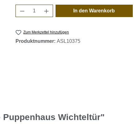
Produkt Anzahl: Gib den gewünschten 
In den Warenkorb
Zum Merkzettel hinzufügen
Produktnummer:
ASL10375
e Puppenhaus Wichteltür"