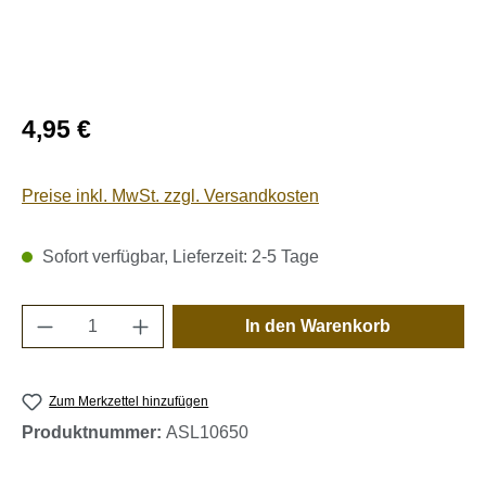
Regulärer Preis:
4,95 €
Preise inkl. MwSt. zzgl. Versandkosten
Sofort verfügbar, Lieferzeit: 2-5 Tage
Produkt Anzahl: Gib den gewünschten Wert e
In den Warenkorb
Zum Merkzettel hinzufügen
Produktnummer:
ASL10650