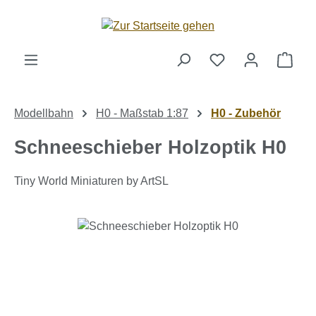
Zum Hauptinhalt springen
Ware
Modellbahn
H0 - Maßstab 1:87
H0 - Zubehör
Schneeschieber Holzoptik H0
Tiny World Miniaturen by ArtSL
Bildergalerie überspringen