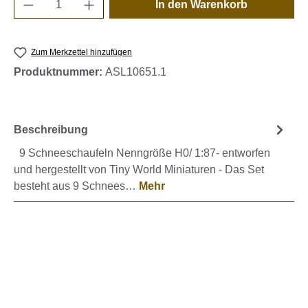
Produkt Anzahl: Gib den gewünschten Wert e
In den Warenkorb
Zum Merkzettel hinzufügen
Produktnummer:
ASL10651.1
Beschreibung
9 Schneeschaufeln Nenngröße H0/ 1:87- entworfen
und hergestellt von Tiny World Miniaturen - Das Set
besteht aus 9 Schnees…
Mehr