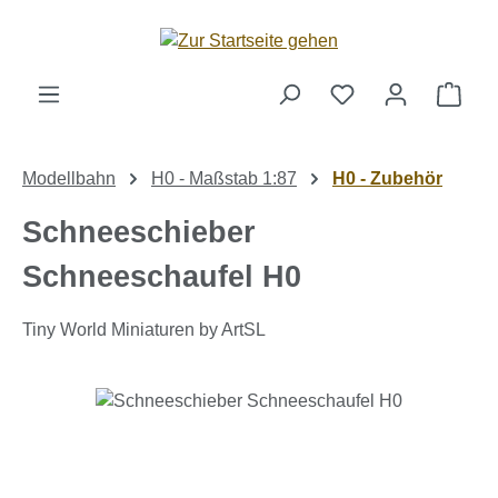
Zum Hauptinhalt springen
Ware
Modellbahn
H0 - Maßstab 1:87
H0 - Zubehör
Schneeschieber
Schneeschaufel H0
Tiny World Miniaturen by ArtSL
Bildergalerie überspringen