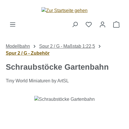
Zum Hauptinhalt springen
Ware
Modellbahn
Spur 2 / G - Maßstab 1:22,5
Spur 2 / G - Zubehör
Schraubstöcke Gartenbahn
Tiny World Miniaturen by ArtSL
Bildergalerie überspringen