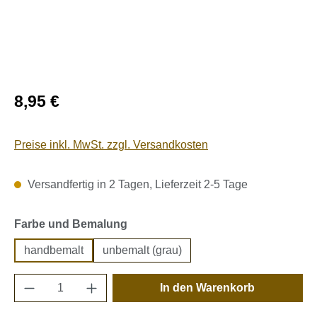
Regulärer Preis:
8,95 €
Preise inkl. MwSt. zzgl. Versandkosten
Versandfertig in 2 Tagen, Lieferzeit 2-5 Tage
auswählen
Farbe und Bemalung
handbemalt
unbemalt (grau)
Produkt Anzahl: Gib den gewünschten Wert e
In den Warenkorb