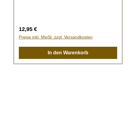
35,4 mmMaße Tisch: 42,3 x 58,5 x 58,5
mmKein Spielzeug - es besteht
Verschluckungsgefahr!
Regulärer Preis:
12,95 €
Preise inkl. MwSt. zzgl. Versandkosten
In den Warenkorb