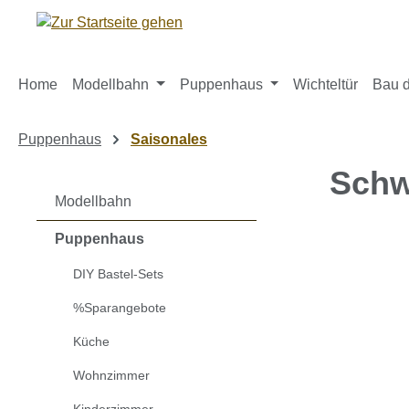
m Hauptinhalt springen
Zur Suche springen
Zur Hauptnavigation springen
Home
Modellbahn
Puppenhaus
Wichteltür
Bau d
Puppenhaus
Saisonales
Schw
Modellbahn
Puppenhaus
Bildergaleri
DIY Bastel-Sets
%Sparangebote
Küche
Wohnzimmer