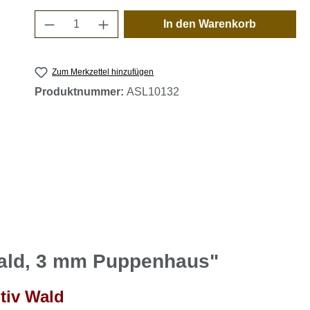
Produkt Anzahl: Gib den gewünschten 
In den Warenkorb
Zum Merkzettel hinzufügen
Produktnummer:
ASL10132
ald, 3 mm Puppenhaus"
iv Wald