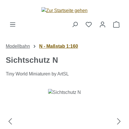
Zum Hauptinhalt springen
Ware
Modellbahn
N - Maßstab 1:160
Sichtschutz N
Tiny World Miniaturen by ArtSL
Bildergalerie überspringen