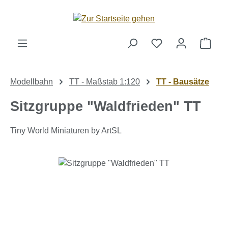
Zum Hauptinhalt springen
Ware
Modellbahn
TT - Maßstab 1:120
TT - Bausätze
Sitzgruppe "Waldfrieden" TT
Tiny World Miniaturen by ArtSL
Bildergalerie überspringen