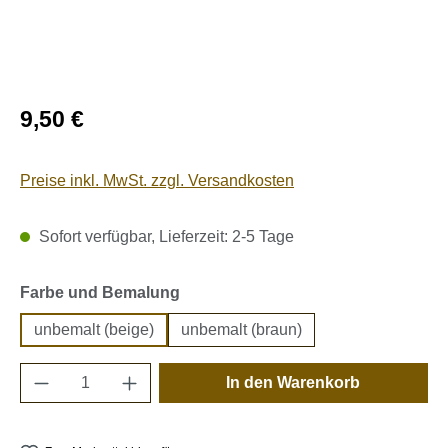
Regulärer Preis:
9,50 €
Preise inkl. MwSt. zzgl. Versandkosten
Sofort verfügbar, Lieferzeit: 2-5 Tage
auswählen
Farbe und Bemalung
unbemalt (beige)
unbemalt (braun)
Produkt Anzahl: Gib den gewünschten Wert e
In den Warenkorb