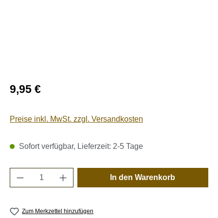
Regulärer Preis:
9,95 €
Preise inkl. MwSt. zzgl. Versandkosten
Sofort verfügbar, Lieferzeit: 2-5 Tage
Produkt Anzahl: Gib den gewünschten Wert e
In den Warenkorb
Zum Merkzettel hinzufügen