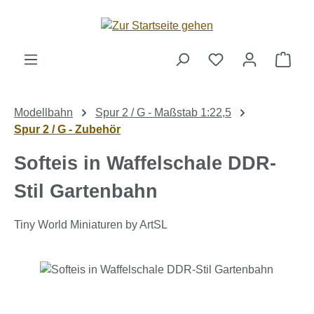
Zum Hauptinhalt springen
Ware
Modellbahn
Spur 2 / G - Maßstab 1:22,5
Spur 2 / G - Zubehör
Softeis in Waffelschale DDR-
Stil Gartenbahn
Tiny World Miniaturen by ArtSL
Bildergalerie überspringen