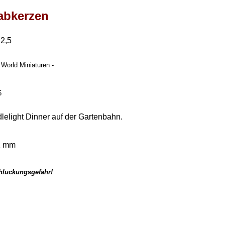
tabkerzen
22,5
 World Miniaturen -
5
lelight Dinner auf der Gartenbahn.
1 mm
chluckungsgefahr!