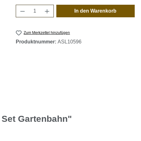
Produkt Anzahl: Gib den gewünschten 
In den Warenkorb
Zum Merkzettel hinzufügen
Produktnummer:
ASL10596
 Set Gartenbahn"