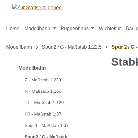
m Hauptinhalt springen
Zur Suche springen
Zur Hauptnavigation springen
Home
Modellbahn
Puppenhaus
Wichteltür
Bau d
Modellbahn
Spur 2 / G - Maßstab 1:22,5
Spur 2 / G 
Stab
Modellbahn
Z - Maßstab 1:220
Bildergaleri
N - Maßstab 1:160
TT - Maßstab 1:120
H0 - Maßstab 1:87
Spur 1 - Maßstab 1:32
Spur 2 / G - Maßstab