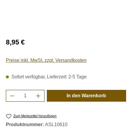
Regulärer Preis:
8,95 €
Preise inkl. MwSt. zzgl. Versandkosten
Sofort verfügbar, Lieferzeit: 2-5 Tage
Produkt Anzahl: Gib den gewünschten Wert e
In den Warenkorb
Zum Merkzettel hinzufügen
Produktnummer:
ASL10610