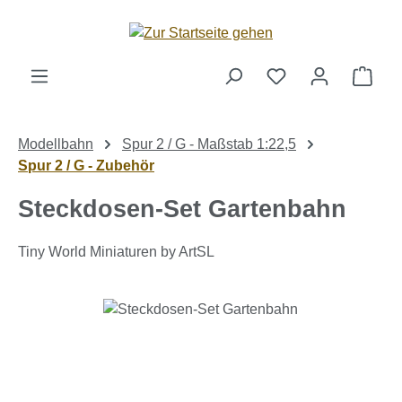
Zum Hauptinhalt springen
Ware
Modellbahn
Spur 2 / G - Maßstab 1:22,5
Spur 2 / G - Zubehör
Steckdosen-Set Gartenbahn
Tiny World Miniaturen by ArtSL
Bildergalerie überspringen