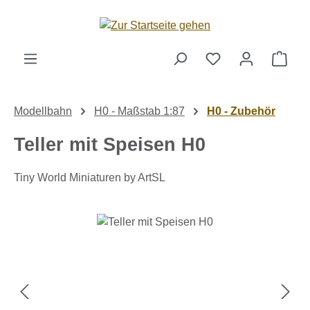
Zum Hauptinhalt springen
Ware
Modellbahn
H0 - Maßstab 1:87
H0 - Zubehör
Teller mit Speisen H0
Tiny World Miniaturen by ArtSL
Bildergalerie überspringen