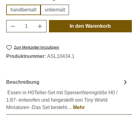
handbemalt
unbemalt
Produkt Anzahl: Gib den gewünschten Wert e
In den Warenkorb
Zum Merkzettel hinzufügen
Produktnummer:
ASL10434.1
Beschreibung
Essen in H0Teller-Set mit SpeisenNenngröße H0 /
1:87- entworfen und hergestellt von Tiny World
Miniaturen -Das Set besteht…
Mehr